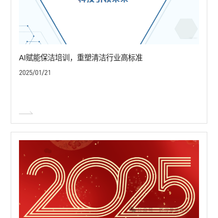
AI赋能保洁培训，重塑清洁行业高标准
2025/01/21